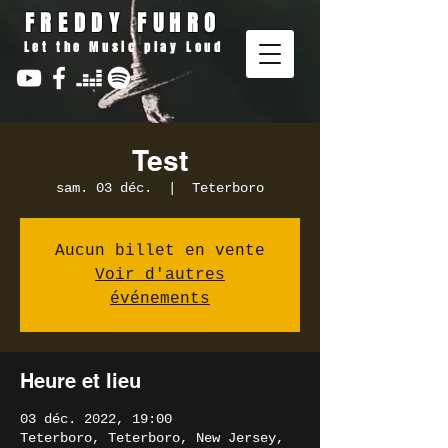
FREDDY FUHRO
Let the Music play Loud
Test
sam. 03 déc.
  |  
Teterboro
Aucun billet en vente
Voir d'autres
événements
Heure et lieu
03 déc. 2022, 19:00
Teterboro, Teterboro, New Jersey,